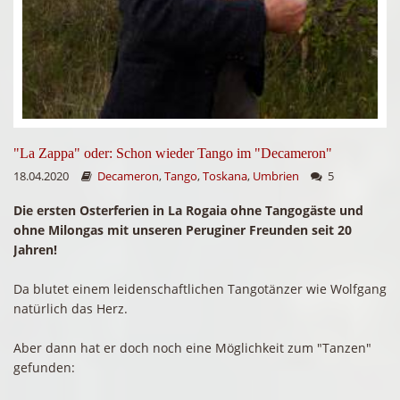
"La Zappa" oder: Schon wieder Tango im "Decameron"
18.04.2020
Decameron
,
Tango
,
Toskana
,
Umbrien
5
Die ersten Osterferien in La Rogaia ohne Tangogäste und
ohne Milongas mit unseren Peruginer Freunden seit 20
Jahren!
Da blutet einem leidenschaftlichen Tangotänzer wie Wolfgang
natürlich das Herz.
Aber dann hat er doch noch eine Möglichkeit zum "Tanzen"
gefunden: