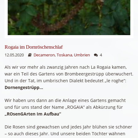
Rogaia im Dornröschenschlaf
12.05.2020
Decameron
,
Toskana
,
Umbrien
4
Als wir vor mehr als zwanzig Jahren nach La Rogaia kamen,
war ein Teil des Gartens von Brombeergestrüpp überwuchert.
Und in der Tat, im umbrischen Dialekt bedeutet „le roghe“:
Dornengestrüpp…
Wir haben uns dann an die Anlage eines Gartens gemacht
und für uns stand der Name „ROGAIA“ als Abkürzung für
„ROsenGArten Im Aufbau“
Die Rosen sind gewachsen und jedes Jahr blühen sie schöner
– so auch dieses Jahr. Und unsere beiden Töchter wähnen