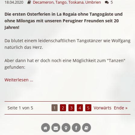
18.04.2020
Decameron
,
Tango
,
Toskana
,
Umbrien
5
Die ersten Osterferien in La Rogaia ohne Tangogäste und
ohne Milongas mit unseren Peruginer Freunden seit 20
Jahren!
Da blutet einem leidenschaftlichen Tangotänzer wie Wolfgang
natürlich das Herz.
Aber dann hat er doch noch eine Möglichkeit zum "Tanzen"
gefunden:
Weiterlesen …
Seite 1 von 5
1
2
3
4
5
Vorwärts
Ende »