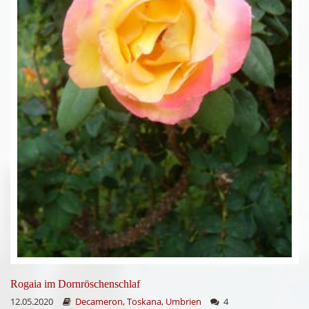
Rogaia im Dornröschenschlaf
12.05.2020
Decameron
,
Toskana
,
Umbrien
4