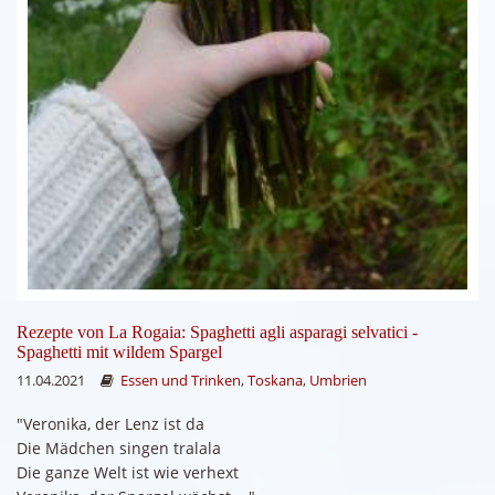
Rezepte von La Rogaia: Spaghetti agli asparagi selvatici -
Spaghetti mit wildem Spargel
11.04.2021
Essen und Trinken
,
Toskana
,
Umbrien
"Veronika, der Lenz ist da
Die Mädchen singen tralala
Die ganze Welt ist wie verhext