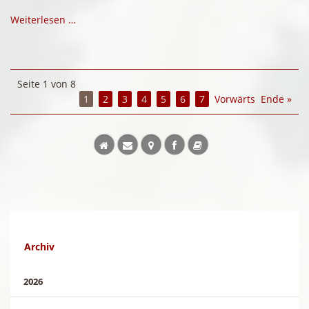
Weiterlesen …
Seite 1 von 8
1
2
3
4
5
6
7
Vorwärts
Ende »
Archiv
2026