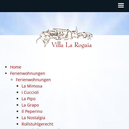
Rogaia Deutsch
Home
Ferienwohnungen
Ferienwohnungen
La Mimosa
I Cuccioli
La Pipo
La Grapo
Il Peperino
La Nostalgia
Rollstuhlgerecht