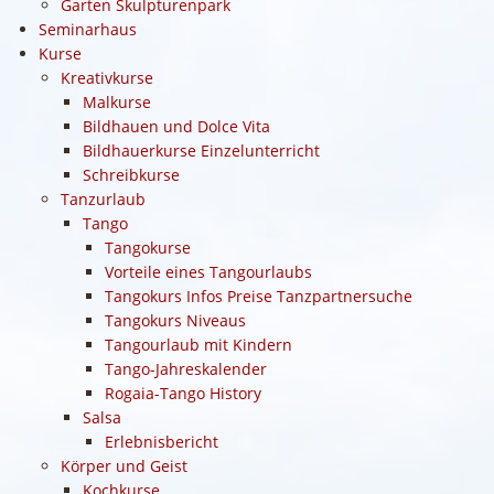
Garten Skulpturenpark
Seminarhaus
Kurse
Kreativkurse
Malkurse
Bildhauen und Dolce Vita
Bildhauerkurse Einzelunterricht
Schreibkurse
Tanzurlaub
Tango
Tangokurse
Vorteile eines Tangourlaubs
Tangokurs Infos Preise Tanzpartnersuche
Tangokurs Niveaus
Tangourlaub mit Kindern
Tango-Jahreskalender
Rogaia-Tango History
Salsa
Erlebnisbericht
Körper und Geist
Kochkurse