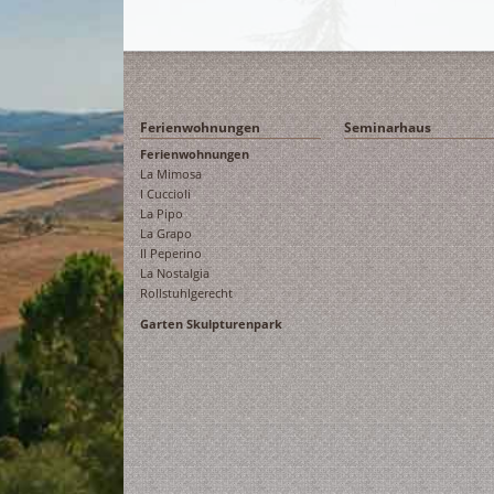
Ferienwohnungen
Seminarhaus
Ferienwohnungen
La Mimosa
I Cuccioli
La Pipo
La Grapo
Il Peperino
La Nostalgia
Rollstuhlgerecht
Garten Skulpturenpark