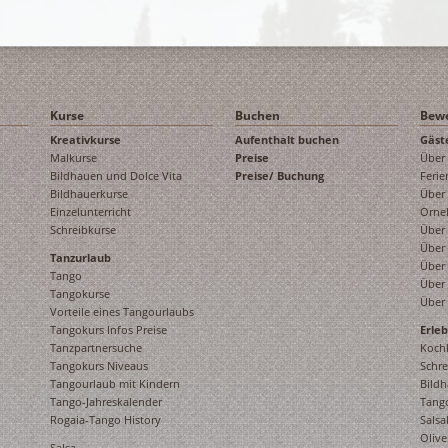
Kurse
Buchen
Bew
Kreativkurse
Aufenthalt buchen
Gäst
Malkurse
Preise
Über
Bildhauen und Dolce Vita
Preise/ Buchung
Feri
Bildhauerkurse
Über
Einzelunterricht
Ornel
Schreibkurse
Über
Über
Tanzurlaub
Über
Tango
Über 
Tangokurse
Über 
Vorteile eines Tangourlaubs
Tangokurs Infos Preise
Erle
Tanzpartnersuche
Koch
Tangokurs Niveaus
Schre
Tangourlaub mit Kindern
Bildh
Tango-Jahreskalender
Tang
Rogaia-Tango History
Salsa
Olive
Salsa