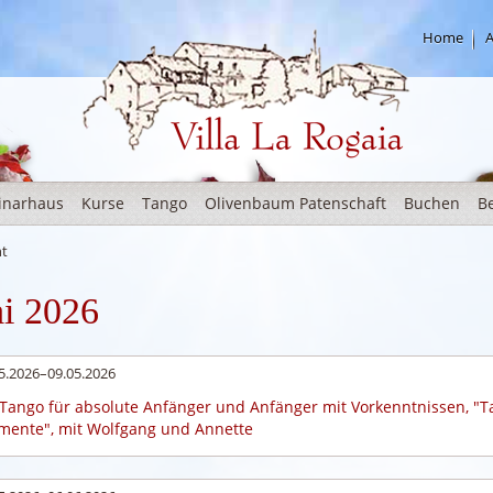
Home
A
Rogaia Deutsch
inarhaus
Kurse
Tango
Olivenbaum Patenschaft
Buchen
B
ht
i 2026
5.2026–09.05.2026
Tango für absolute Anfänger und Anfänger mit Vorkenntnissen, "T
ente", mit Wolfgang und Annette