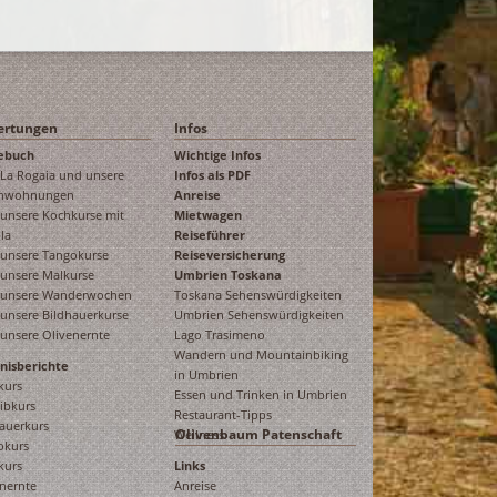
ertungen
Infos
ebuch
Wichtige Infos
 La Rogaia und unsere
Infos als PDF
enwohnungen
Anreise
 unsere Kochkurse mit
Mietwagen
la
Reiseführer
 unsere Tangokurse
Reiseversicherung
 unsere Malkurse
Umbrien Toskana
 unsere Wanderwochen
Toskana Sehenswürdigkeiten
unsere Bildhauerkurse
Umbrien Sehenswürdigkeiten
unsere Olivenernte
Lago Trasimeno
Wandern und Mountainbiking
bnisberichte
in Umbrien
kurs
Essen und Trinken in Umbrien
ibkurs
Restaurant-Tipps
auerkurs
Olivenbaum Patenschaft
Wellness
okurs
kurs
Links
nernte
Anreise