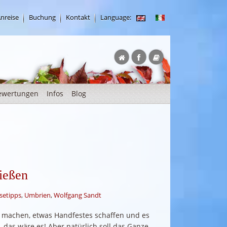
nreise
Buchung
Kontakt
Language:
ewertungen
Infos
Blog
ießen
setipps
,
Umbrien
,
Wolfgang Sandt
s machen, etwas Handfestes schaffen und es
 das wäre es! Aber natürlich soll das Ganze