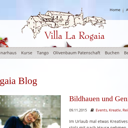
Home
A
Rogaia Deutsch
inarhaus
Kurse
Tango
Olivenbaum Patenschaft
Buchen
B
gaia Blog
Bildhauen und Gen
09.11.2015
Events
,
Kreativ
,
Rei
Im Urlaub mal etwas Kreative
stolz mit nach Hause nehmen -