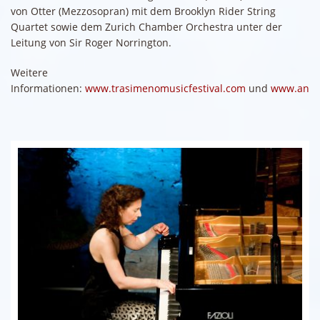
von Otter (Mezzosopran) mit dem Brooklyn Rider String
Quartet sowie dem Zurich Chamber Orchestra unter der
Leitung von Sir Roger Norrington.
Weitere
Informationen:
www.trasimenomusicfestival.com
und
www.ange