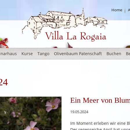
Home
A
Rogaia Deutsch
inarhaus
Kurse
Tango
Olivenbaum Patenschaft
Buchen
B
24
Ein Meer von Blum
19.05.2024
Im Moment erleben wir eine Bl
Der regenreiche April hat uns