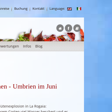
nreise
Buchung
Kontakt
Language:
ewertungen
Infos
Blog
en - Umbrien im Juni
ütenexplosion in La Rogaia:
erem Garten viel Wasser beschert und er