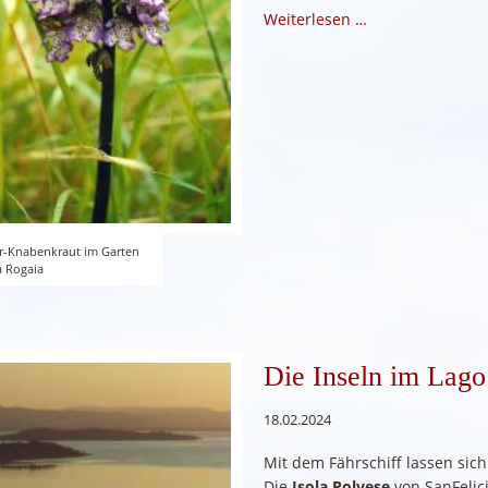
Weiterlesen …
r-Knabenkraut im Garten
a Rogaia
Die Inseln im Lag
18.02.2024
Mit dem Fährschiff lassen sich
Die
Isola Polvese
von SanFelic