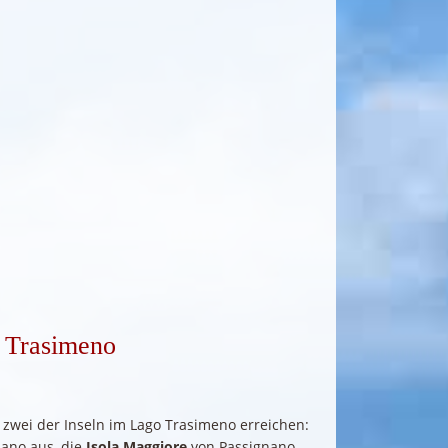
o Trasimeno
 zwei der Inseln im Lago Trasimeno erreichen:
iano aus, die
Isola Maggiore
von Passignano